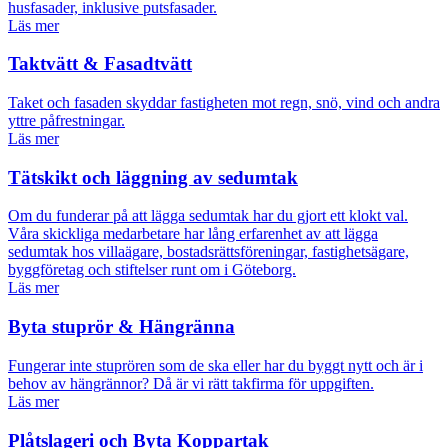
husfasader, inklusive putsfasader.
Läs mer
Taktvätt & Fasadtvätt
Taket och fasaden skyddar fastigheten mot regn, snö, vind och andra
yttre påfrestningar.
Läs mer
Tätskikt och läggning av sedumtak
Om du funderar på att lägga sedumtak har du gjort ett klokt val.
Våra skickliga medarbetare har lång erfarenhet av att lägga
sedumtak hos villaägare, bostadsrättsföreningar, fastighetsägare,
byggföretag och stiftelser runt om i Göteborg.
Läs mer
Byta stuprör & Hängränna
Fungerar inte stuprören som de ska eller har du byggt nytt och är i
behov av hängrännor? Då är vi rätt takfirma för uppgiften.
Läs mer
Plåtslageri och Byta Koppartak