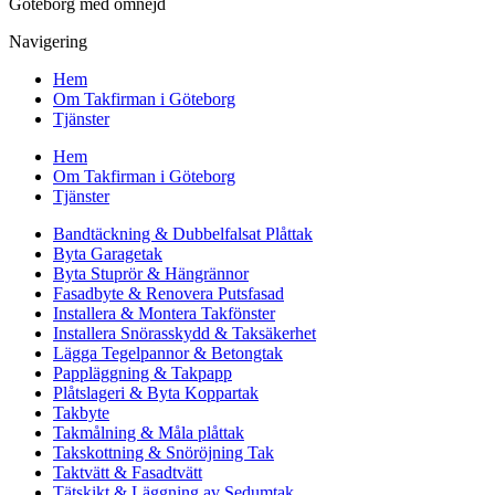
Göteborg med omnejd
Navigering
Hem
Om Takfirman i Göteborg
Tjänster
Hem
Om Takfirman i Göteborg
Tjänster
Bandtäckning & Dubbelfalsat Plåttak
Byta Garagetak
Byta Stuprör & Hängrännor
Fasadbyte & Renovera Putsfasad
Installera & Montera Takfönster
Installera Snörasskydd & Taksäkerhet
Lägga Tegelpannor & Betongtak
Pappläggning & Takpapp
Plåtslageri & Byta Koppartak
Takbyte
Takmålning & Måla plåttak
Takskottning & Snöröjning Tak
Taktvätt & Fasadtvätt
Tätskikt & Läggning av Sedumtak