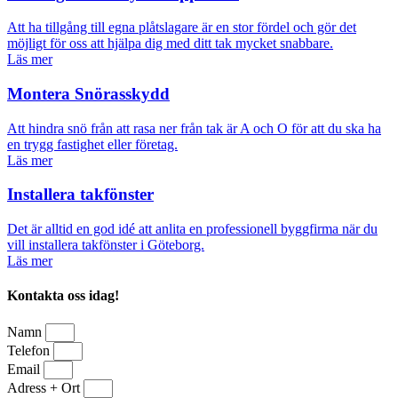
Att ha tillgång till egna plåtslagare är en stor fördel och gör det
möjligt för oss att hjälpa dig med ditt tak mycket snabbare.
Läs mer
Montera Snörasskydd
Att hindra snö från att rasa ner från tak är A och O för att du ska ha
en trygg fastighet eller företag.
Läs mer
Installera takfönster
Det är alltid en god idé att anlita en professionell byggfirma när du
vill installera takfönster i Göteborg.
Läs mer
Kontakta oss idag!
Namn
Telefon
Email
Adress + Ort