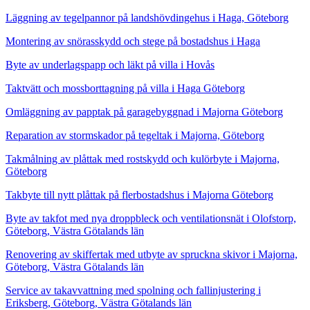
Läggning av tegelpannor på landshövdingehus i Haga, Göteborg
Montering av snörasskydd och stege på bostadshus i Haga
Byte av underlagspapp och läkt på villa i Hovås
Taktvätt och mossborttagning på villa i Haga Göteborg
Omläggning av papptak på garagebyggnad i Majorna Göteborg
Reparation av stormskador på tegeltak i Majorna, Göteborg
Takmålning av plåttak med rostskydd och kulörbyte i Majorna,
Göteborg
Takbyte till nytt plåttak på flerbostadshus i Majorna Göteborg
Byte av takfot med nya droppbleck och ventilationsnät i Olofstorp,
Göteborg, Västra Götalands län
Renovering av skiffertak med utbyte av spruckna skivor i Majorna,
Göteborg, Västra Götalands län
Service av takavvattning med spolning och fallinjustering i
Eriksberg, Göteborg, Västra Götalands län