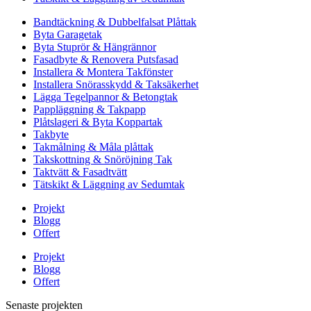
Bandtäckning & Dubbelfalsat Plåttak
Byta Garagetak
Byta Stuprör & Hängrännor
Fasadbyte & Renovera Putsfasad
Installera & Montera Takfönster
Installera Snörasskydd & Taksäkerhet
Lägga Tegelpannor & Betongtak
Pappläggning & Takpapp
Plåtslageri & Byta Koppartak
Takbyte
Takmålning & Måla plåttak
Takskottning & Snöröjning Tak
Taktvätt & Fasadtvätt
Tätskikt & Läggning av Sedumtak
Projekt
Blogg
Offert
Projekt
Blogg
Offert
Senaste projekten