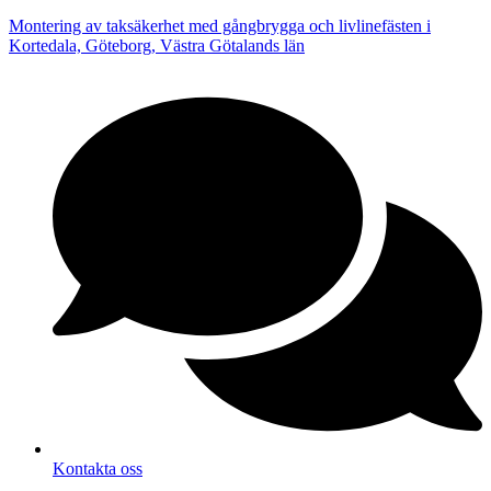
Montering av taksäkerhet med gångbrygga och livlinefästen i
Kortedala, Göteborg, Västra Götalands län
Kontakta oss