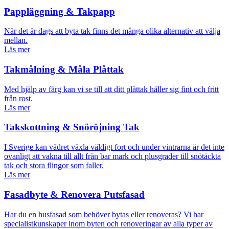
Pappläggning & Takpapp
När det är dags att byta tak finns det många olika alternativ att välja
mellan.
Läs mer
Takmålning & Måla Plåttak
Med hjälp av färg kan vi se till att ditt plåttak håller sig fint och fritt
från rost.
Läs mer
Takskottning & Snöröjning Tak
I Sverige kan vädret växla väldigt fort och under vintrarna är det inte
ovanligt att vakna till allt från bar mark och plusgrader till snötäckta
tak och stora flingor som faller.
Läs mer
Fasadbyte & Renovera Putsfasad
Har du en husfasad som behöver bytas eller renoveras? Vi har
specialistkunskaper inom byten och renoveringar av alla typer av