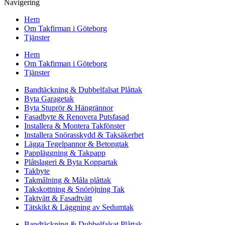
Navigering
Hem
Om Takfirman i Göteborg
Tjänster
Hem
Om Takfirman i Göteborg
Tjänster
Bandtäckning & Dubbelfalsat Plåttak
Byta Garagetak
Byta Stuprör & Hängrännor
Fasadbyte & Renovera Putsfasad
Installera & Montera Takfönster
Installera Snörasskydd & Taksäkerhet
Lägga Tegelpannor & Betongtak
Pappläggning & Takpapp
Plåtslageri & Byta Koppartak
Takbyte
Takmålning & Måla plåttak
Takskottning & Snöröjning Tak
Taktvätt & Fasadtvätt
Tätskikt & Läggning av Sedumtak
Bandtäckning & Dubbelfalsat Plåttak