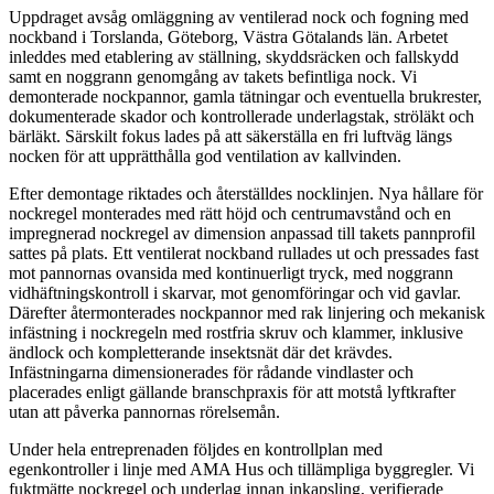
Uppdraget avsåg omläggning av ventilerad nock och fogning med
nockband i Torslanda, Göteborg, Västra Götalands län. Arbetet
inleddes med etablering av ställning, skyddsräcken och fallskydd
samt en noggrann genomgång av takets befintliga nock. Vi
demonterade nockpannor, gamla tätningar och eventuella brukrester,
dokumenterade skador och kontrollerade underlagstak, ströläkt och
bärläkt. Särskilt fokus lades på att säkerställa en fri luftväg längs
nocken för att upprätthålla god ventilation av kallvinden.
Efter demontage riktades och återställdes nocklinjen. Nya hållare för
nockregel monterades med rätt höjd och centrumavstånd och en
impregnerad nockregel av dimension anpassad till takets pannprofil
sattes på plats. Ett ventilerat nockband rullades ut och pressades fast
mot pannornas ovansida med kontinuerligt tryck, med noggrann
vidhäftningskontroll i skarvar, mot genomföringar och vid gavlar.
Därefter återmonterades nockpannor med rak linjering och mekanisk
infästning i nockregeln med rostfria skruv och klammer, inklusive
ändlock och kompletterande insektsnät där det krävdes.
Infästningarna dimensionerades för rådande vindlaster och
placerades enligt gällande branschpraxis för att motstå lyftkrafter
utan att påverka pannornas rörelsemån.
Under hela entreprenaden följdes en kontrollplan med
egenkontroller i linje med AMA Hus och tillämpliga byggregler. Vi
fuktmätte nockregel och underlag innan inkapsling, verifierade