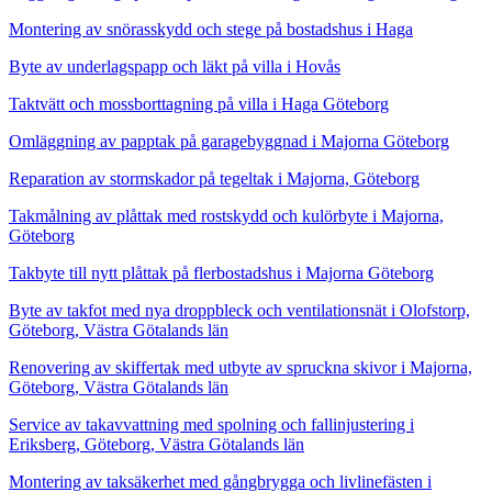
Montering av snörasskydd och stege på bostadshus i Haga
Byte av underlagspapp och läkt på villa i Hovås
Taktvätt och mossborttagning på villa i Haga Göteborg
Omläggning av papptak på garagebyggnad i Majorna Göteborg
Reparation av stormskador på tegeltak i Majorna, Göteborg
Takmålning av plåttak med rostskydd och kulörbyte i Majorna,
Göteborg
Takbyte till nytt plåttak på flerbostadshus i Majorna Göteborg
Byte av takfot med nya droppbleck och ventilationsnät i Olofstorp,
Göteborg, Västra Götalands län
Renovering av skiffertak med utbyte av spruckna skivor i Majorna,
Göteborg, Västra Götalands län
Service av takavvattning med spolning och fallinjustering i
Eriksberg, Göteborg, Västra Götalands län
Montering av taksäkerhet med gångbrygga och livlinefästen i