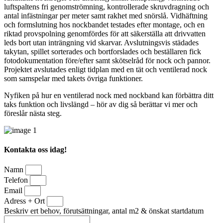
luftspaltens fri genomströmning, kontrollerade skruvdragning och
antal infästningar per meter samt rakhet med snörslå. Vidhäftning
och formslutning hos nockbandet testades efter montage, och en
riktad provspolning genomfördes för att säkerställa att drivvatten
leds bort utan inträngning vid skarvar. Avslutningsvis städades
takytan, spillet sorterades och bortforslades och beställaren fick
fotodokumentation före/efter samt skötselråd för nock och pannor.
Projektet avslutades enligt tidplan med en tät och ventilerad nock
som samspelar med takets övriga funktioner.
Nyfiken på hur en ventilerad nock med nockband kan förbättra ditt
taks funktion och livslängd – hör av dig så berättar vi mer och
föreslår nästa steg.
Kontakta oss idag!
Namn
Telefon
Email
Adress + Ort
Beskriv ert behov, förutsättningar, antal m2 & önskat startdatum