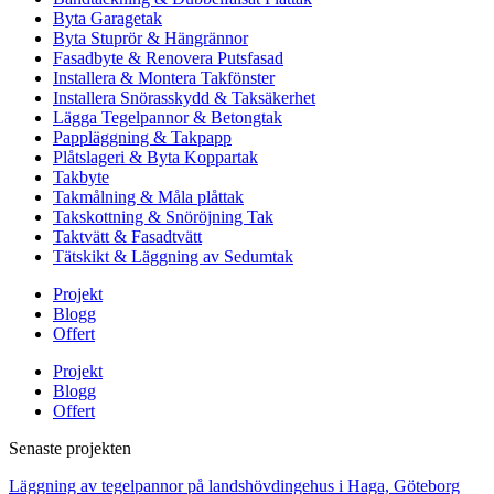
Byta Garagetak
Byta Stuprör & Hängrännor
Fasadbyte & Renovera Putsfasad
Installera & Montera Takfönster
Installera Snörasskydd & Taksäkerhet
Lägga Tegelpannor & Betongtak
Pappläggning & Takpapp
Plåtslageri & Byta Koppartak
Takbyte
Takmålning & Måla plåttak
Takskottning & Snöröjning Tak
Taktvätt & Fasadtvätt
Tätskikt & Läggning av Sedumtak
Projekt
Blogg
Offert
Projekt
Blogg
Offert
Senaste projekten
Läggning av tegelpannor på landshövdingehus i Haga, Göteborg