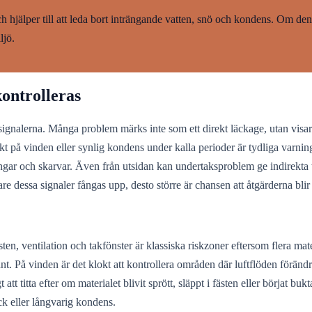
 hjälper till att leda bort inträngande vatten, snö och kondens. Om den
ljö.
kontrolleras
n signalerna. Många problem märks inte som ett direkt läckage, utan visar 
t på vinden eller synlig kondens under kalla perioder är tydliga varnings
ringar och skarvar. Även från utsidan kan undertaksproblem ge indirekta
digare dessa signaler fångas upp, desto större är chansen att åtgärderna 
ten, ventilation och takfönster är klassiska riskzoner eftersom flera ma
nt. På vinden är det klokt att kontrollera områden där luftflöden föränd
t att titta efter om materialet blivit sprött, släppt i fästen eller börjat b
ck eller långvarig kondens.