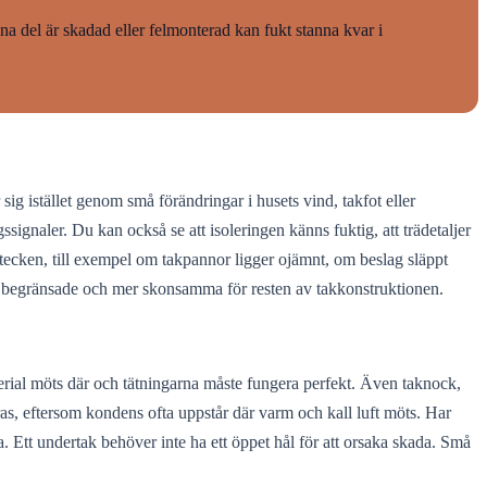
na del är skadad eller felmonterad kan fukt stanna kvar i
sig istället genom små förändringar i husets vind, takfot eller
signaler. Du kan också se att isoleringen känns fuktig, att trädetaljer
 tecken, till exempel om takpannor ligger ojämnt, om beslag släppt
blir begränsade och mer skonsamma för resten av takkonstruktionen.
terial möts där och tätningarna måste fungera perfekt. Även taknock,
ras, eftersom kondens ofta uppstår där varm och kall luft möts. Har
ukta. Ett undertak behöver inte ha ett öppet hål för att orsaka skada. Små