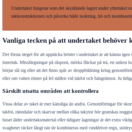
Undertaket fungerar som det skyddande lagret under yttertaket och
takkonstruktionen och påverka både isolering, trä och inomhusmi
Vanliga tecken på att undertaket behöver 
Det första steget för att upptäcka brister i undertaket är att känna ige
innertak. Missfärgningar på råspont, mörka fläckar på trä, en unken luk
börjar slå sig eller att det finns spår av droppbildning kring genomfö
eller om vatten rinner på fel ställen vid takfot och hängrännor. Ju ti
Särskilt utsatta områden att kontrollera
Vissa delar av taket är mer känsliga än andra. Genomföringar för skors
takfot, ränndalar och skarvar mellan olika takytor bör granskas noggra
huset äldre undertaksmaterial eller tidigare lagningar är det extra viktig
svagheter räcker långt när de kombineras med vinddrivet regn, snötry