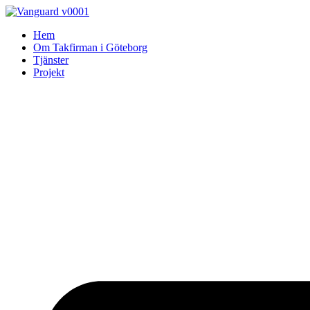
Skip
to
Hem
content
Om Takfirman i Göteborg
Tjänster
Projekt