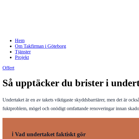
Hem
Om Takfirman i Göteborg
Tjänster
Projekt
Offert
Så upptäcker du brister i under
Undertaket är en av takets viktigaste skyddsbarriärer, men det är ocks
fuktproblem, mögel och onödigt omfattande renoveringar innan skador
ℹ️ Vad undertaket faktiskt gör