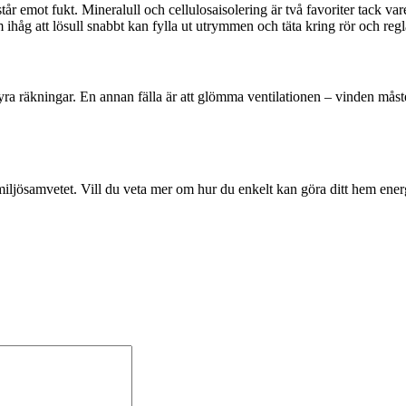
ch står emot fukt. Mineralull och cellulosaisolering är två favoriter tac
 ihåg att lösull snabbt kan fylla ut utrymmen och täta kring rör och regl
gt dyra räkningar. En annan fälla är att glömma ventilationen – vinden må
iljösamvetet. Vill du veta mer om hur du enkelt kan göra ditt hem energi