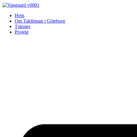
Skip
to
Hem
content
Om Takfirman i Göteborg
Tjänster
Projekt